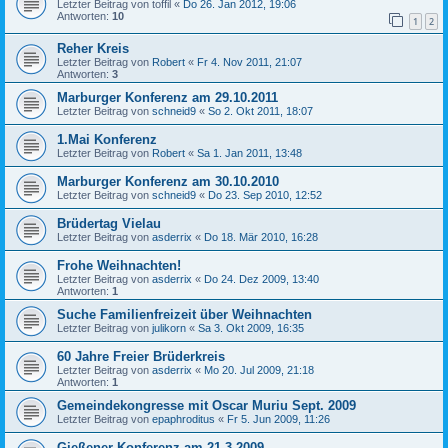
Letzter Beitrag von
toffil
«
Do 26. Jan 2012, 19:06
Antworten:
10
1
2
Reher Kreis
Letzter Beitrag von
Robert
«
Fr 4. Nov 2011, 21:07
Antworten:
3
Marburger Konferenz am 29.10.2011
Letzter Beitrag von
schneid9
«
So 2. Okt 2011, 18:07
1.Mai Konferenz
Letzter Beitrag von
Robert
«
Sa 1. Jan 2011, 13:48
Marburger Konferenz am 30.10.2010
Letzter Beitrag von
schneid9
«
Do 23. Sep 2010, 12:52
Brüdertag Vielau
Letzter Beitrag von
asderrix
«
Do 18. Mär 2010, 16:28
Frohe Weihnachten!
Letzter Beitrag von
asderrix
«
Do 24. Dez 2009, 13:40
Antworten:
1
Suche Familienfreizeit über Weihnachten
Letzter Beitrag von
julikorn
«
Sa 3. Okt 2009, 16:35
60 Jahre Freier Brüderkreis
Letzter Beitrag von
asderrix
«
Mo 20. Jul 2009, 21:18
Antworten:
1
Gemeindekongresse mit Oscar Muriu Sept. 2009
Letzter Beitrag von
epaphroditus
«
Fr 5. Jun 2009, 11:26
Gießener Konferenz am 21.3.2009