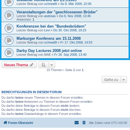
Letzter Beitrag von
schneid9
«
So 8. Mär 2009, 22:05
Veranstaltungen der "geschlossenen Brüder"
Letzter Beitrag von
andreas
«
Do 6. Nov 2008, 13:45
Antworten:
1
Konferenzen bei den "Bundesbrüdern"
Letzter Beitrag von
Levi
«
Do 30. Okt 2008, 19:23
Marburger Konferenz am 15.11.2008
Letzter Beitrag von
schneid9
«
Fr 17. Okt 2008, 14:53
Darby Day Lectures 2008 jetzt online
Letzter Beitrag von
MAE
«
Fr 26. Sep 2008, 13:40
Neues Thema
19 Themen • Seite
1
von
1
Gehe zu
BERECHTIGUNGEN IN DIESEM FORUM
Du darfst
keine
neuen Themen in diesem Forum erstellen.
Du darfst
keine
Antworten zu Themen in diesem Forum erstellen.
Du darfst deine Beiträge in diesem Forum
nicht
ändern.
Du darfst deine Beiträge in diesem Forum
nicht
löschen.
Du darfst
keine
Dateianhänge in diesem Forum erstellen.
Foren-Übersicht
Alle Zeiten sind
UTC+02:00