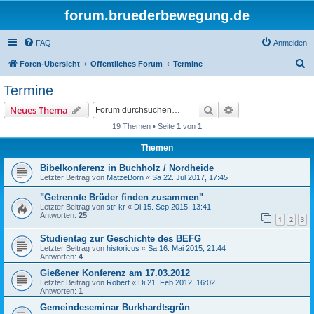
forum.bruederbewegung.de
FAQ
Anmelden
S
Foren-Übersicht
Öffentliches Forum
Termine
u
Termine
c
Suche
Erweiterte Suche
Neues Thema
h
19 Themen • Seite
1
von
1
e
Themen
Bibelkonferenz in Buchholz / Nordheide
Letzter Beitrag von
MatzeBorn
«
Sa 22. Jul 2017, 17:45
"Getrennte Brüder finden zusammen"
Letzter Beitrag von
str-kr
«
Di 15. Sep 2015, 13:41
Antworten:
25
1
2
3
Studientag zur Geschichte des BEFG
Letzter Beitrag von
historicus
«
Sa 16. Mai 2015, 21:44
Antworten:
4
Gießener Konferenz am 17.03.2012
Letzter Beitrag von
Robert
«
Di 21. Feb 2012, 16:02
Antworten:
1
Gemeindeseminar Burkhardtsgrün