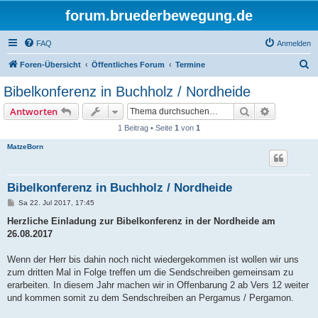
forum.bruederbewegung.de
FAQ
Anmelden
S
Foren-Übersicht
Öffentliches Forum
Termine
u
Bibelkonferenz in Buchholz / Nordheide
c
Suche
Erweiterte
Antworten
h
1 Beitrag • Seite
1
von
1
e
MatzeBorn
Bibelkonferenz in Buchholz / Nordheide
B
Sa 22. Jul 2017, 17:45
e
i
Herzliche Einladung zur Bibelkonferenz in der Nordheide am
t
26.08.2017
r
a
g
Wenn der Herr bis dahin noch nicht wiedergekommen ist wollen wir uns
zum dritten Mal in Folge treffen um die Sendschreiben gemeinsam zu
erarbeiten. In diesem Jahr machen wir in Offenbarung 2 ab Vers 12 weiter
und kommen somit zu dem Sendschreiben an Pergamus / Pergamon.