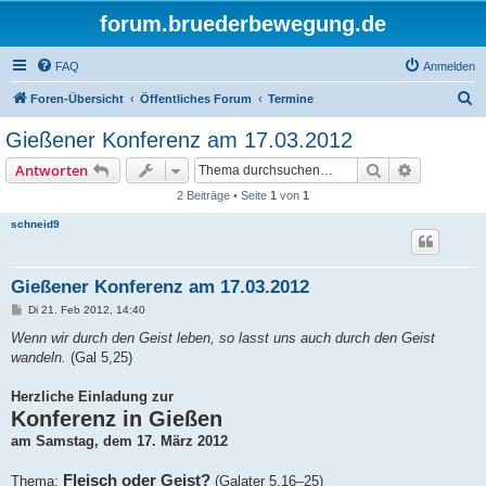
forum.bruederbewegung.de
FAQ
Anmelden
S
Foren-Übersicht
Öffentliches Forum
Termine
u
Gießener Konferenz am 17.03.2012
c
Suche
Erweiterte
Antworten
h
2 Beiträge • Seite
1
von
1
e
schneid9
Gießener Konferenz am 17.03.2012
B
Di 21. Feb 2012, 14:40
e
i
Wenn wir durch den Geist leben, so lasst uns auch durch den Geist
t
wandeln.
(Gal 5,25)
r
a
g
Herzliche Einladung zur
Konferenz in Gießen
am Samstag, dem 17. März 2012
Fleisch oder Geist?
Thema:
(Galater 5,16–25)