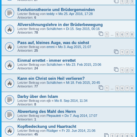
1
2
3
Evolutionstheorie und Brüdergemeinden
Letzter Beitrag von
teddy
«
Mo 25. Apr 2016, 17:28
Antworten:
6
Allversöhnungslehre in der Brüderbewegung
Letzter Beitrag von
Schäfchen
«
Di 15. Sep 2015, 00:16
Antworten:
78
1
5
6
7
8
…
Pass auf, kleines Auge, was du siehst
Letzter Beitrag von
emmi
«
Mo 3. Aug 2015, 21:07
Antworten:
25
1
2
3
Einmal errettet - immer errettet
Letzter Beitrag von
Schäfchen
«
Mo 23. Feb 2015, 23:06
Antworten:
24
1
2
3
Kann ein Christ sein Heil verlieren?
Letzter Beitrag von
Schäfchen
«
Mi 18. Feb 2015, 20:45
Antworten:
77
1
5
6
7
8
…
Darby über den Islam
Letzter Beitrag von
ejb
«
Mo 8. Sep 2014, 11:34
Antworten:
8
Abwertung des Mahl des Herrn
Letzter Beitrag von
Plepaulett
«
Do 7. Aug 2014, 17:07
Antworten:
1
Kopfbedeckung und Haartracht
Letzter Beitrag von
Rüdiger
«
Fr 20. Jun 2014, 21:06
Antworten:
45
1
2
3
4
5