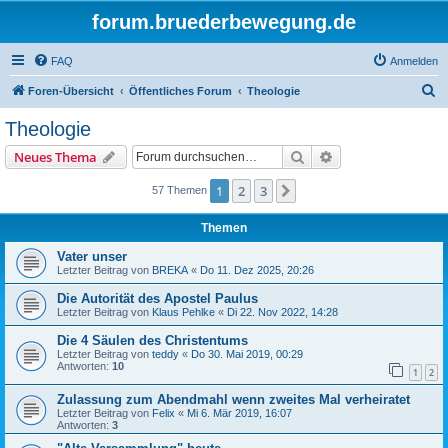
forum.bruederbewegung.de
FAQ
Anmelden
S
Foren-Übersicht
Öffentliches Forum
Theologie
u
Theologie
c
Suche
Erweiterte Suche
Neues Thema
h
e
1
2
3
Nächste
57 Themen
Themen
Vater unser
Letzter Beitrag von
BREKA
«
Do 11. Dez 2025, 20:26
Die Autorität des Apostel Paulus
Letzter Beitrag von
Klaus Pehlke
«
Di 22. Nov 2022, 14:28
Die 4 Säulen des Christentums
Letzter Beitrag von
teddy
«
Do 30. Mai 2019, 00:29
Antworten:
10
1
2
Zulassung zum Abendmahl wenn zweites Mal verheiratet
Letzter Beitrag von
Felix
«
Mi 6. Mär 2019, 16:07
Antworten:
3