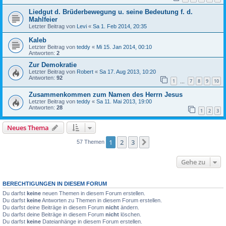
Liedgut d. Brüderbewegung u. seine Bedeutung f. d.
Mahlfeier
Letzter Beitrag von
Levi
«
Sa 1. Feb 2014, 20:35
Kaleb
Letzter Beitrag von
teddy
«
Mi 15. Jan 2014, 00:10
Antworten:
2
Zur Demokratie
Letzter Beitrag von
Robert
«
Sa 17. Aug 2013, 10:20
Antworten:
92
1
7
8
9
10
…
Zusammenkommen zum Namen des Herrn Jesus
Letzter Beitrag von
teddy
«
Sa 11. Mai 2013, 19:00
Antworten:
28
1
2
3
Neues Thema
1
2
3
Nächste
57 Themen
Gehe zu
BERECHTIGUNGEN IN DIESEM FORUM
Du darfst
keine
neuen Themen in diesem Forum erstellen.
Du darfst
keine
Antworten zu Themen in diesem Forum erstellen.
Du darfst deine Beiträge in diesem Forum
nicht
ändern.
Du darfst deine Beiträge in diesem Forum
nicht
löschen.
Du darfst
keine
Dateianhänge in diesem Forum erstellen.