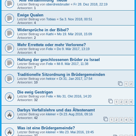
"Alte Versammlung" heute
Letzter Beitrag von
oberdreisbruder
«
Fr 28. Dez 2018, 22:19
Antworten:
1
Ewige Qualen
Letzter Beitrag von
Tobias
«
Sa 3. Nov 2018, 00:51
Antworten:
4
Widersprüche in der Bibel?
Letzter Beitrag von
Kathi
«
Mo 19. Mär 2018, 15:09
Antworten:
2
Mehr Errettete oder mehr Verlorene?
Letzter Beitrag von
Felix
«
Do 9. Mär 2017, 13:19
Antworten:
4
Haltung der geschlossenen Brüder zu Israel
Letzter Beitrag von
Felix
«
Mi 8. Mär 2017, 11:38
Antworten:
7
Traditionelle Sitzordnung in Brüdergemeinden
Letzter Beitrag von
hektor
«
Di 31. Jan 2017, 17:54
Antworten:
10
1
2
Die ewig Gestrigen
Letzter Beitrag von
Felix
«
Mo 31. Okt 2016, 14:20
Antworten:
32
1
2
3
4
Darbys Verfallslehre und das Ältestenamt
Letzter Beitrag von
kleiner
«
Di 23. Aug 2016, 09:16
Antworten:
42
1
2
3
4
5
Was ist eine Brüdergemeinde?
Letzter Beitrag von
kleiner
«
Mo 23. Mai 2016, 19:45
Antworten:
27