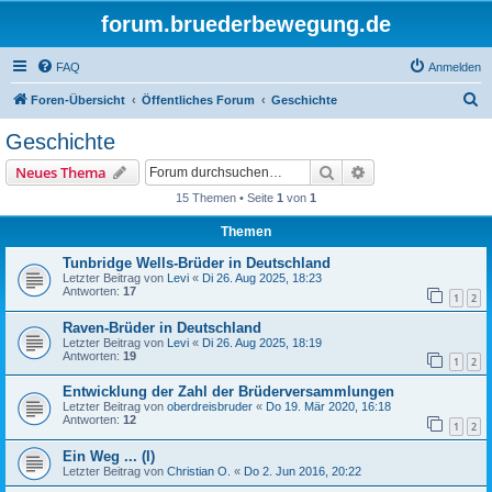
forum.bruederbewegung.de
FAQ
Anmelden
S
Foren-Übersicht
Öffentliches Forum
Geschichte
u
Geschichte
c
Suche
Erweiterte Suche
Neues Thema
h
15 Themen • Seite
1
von
1
e
Themen
Tunbridge Wells-Brüder in Deutschland
Letzter Beitrag von
Levi
«
Di 26. Aug 2025, 18:23
Antworten:
17
1
2
Raven-Brüder in Deutschland
Letzter Beitrag von
Levi
«
Di 26. Aug 2025, 18:19
Antworten:
19
1
2
Entwicklung der Zahl der Brüderversammlungen
Letzter Beitrag von
oberdreisbruder
«
Do 19. Mär 2020, 16:18
Antworten:
12
1
2
Ein Weg ... (I)
Letzter Beitrag von
Christian O.
«
Do 2. Jun 2016, 20:22