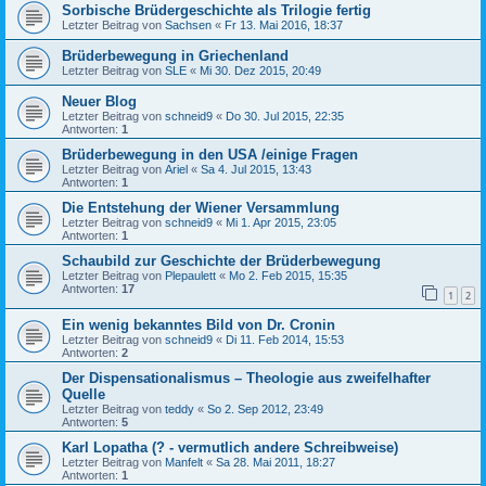
Sorbische Brüdergeschichte als Trilogie fertig
Letzter Beitrag von
Sachsen
«
Fr 13. Mai 2016, 18:37
Brüderbewegung in Griechenland
Letzter Beitrag von
SLE
«
Mi 30. Dez 2015, 20:49
Neuer Blog
Letzter Beitrag von
schneid9
«
Do 30. Jul 2015, 22:35
Antworten:
1
Brüderbewegung in den USA /einige Fragen
Letzter Beitrag von
Ariel
«
Sa 4. Jul 2015, 13:43
Antworten:
1
Die Entstehung der Wiener Versammlung
Letzter Beitrag von
schneid9
«
Mi 1. Apr 2015, 23:05
Antworten:
1
Schaubild zur Geschichte der Brüderbewegung
Letzter Beitrag von
Plepaulett
«
Mo 2. Feb 2015, 15:35
Antworten:
17
1
2
Ein wenig bekanntes Bild von Dr. Cronin
Letzter Beitrag von
schneid9
«
Di 11. Feb 2014, 15:53
Antworten:
2
Der Dispensationalismus – Theologie aus zweifelhafter
Quelle
Letzter Beitrag von
teddy
«
So 2. Sep 2012, 23:49
Antworten:
5
Karl Lopatha (? - vermutlich andere Schreibweise)
Letzter Beitrag von
Manfelt
«
Sa 28. Mai 2011, 18:27
Antworten:
1