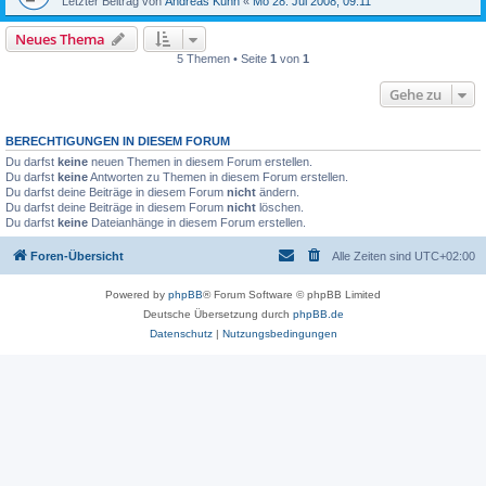
Letzter Beitrag von
Andreas Kühn
«
Mo 28. Jul 2008, 09:11
Neues Thema
5 Themen • Seite
1
von
1
Gehe zu
BERECHTIGUNGEN IN DIESEM FORUM
Du darfst
keine
neuen Themen in diesem Forum erstellen.
Du darfst
keine
Antworten zu Themen in diesem Forum erstellen.
Du darfst deine Beiträge in diesem Forum
nicht
ändern.
Du darfst deine Beiträge in diesem Forum
nicht
löschen.
Du darfst
keine
Dateianhänge in diesem Forum erstellen.
Foren-Übersicht
Alle Zeiten sind
UTC+02:00
Powered by
phpBB
® Forum Software © phpBB Limited
Deutsche Übersetzung durch
phpBB.de
Datenschutz
|
Nutzungsbedingungen