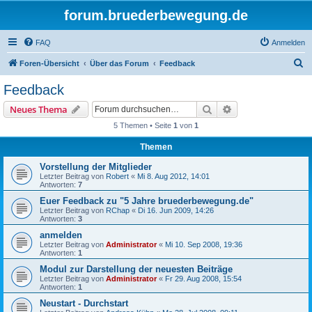
forum.bruederbewegung.de
FAQ
Anmelden
S
Foren-Übersicht
Über das Forum
Feedback
u
Feedback
c
Suche
Erweiterte Suche
Neues Thema
h
5 Themen • Seite
1
von
1
e
Themen
Vorstellung der Mitglieder
Letzter Beitrag von
Robert
«
Mi 8. Aug 2012, 14:01
Antworten:
7
Euer Feedback zu "5 Jahre bruederbewegung.de"
Letzter Beitrag von
RChap
«
Di 16. Jun 2009, 14:26
Antworten:
3
anmelden
Letzter Beitrag von
Administrator
«
Mi 10. Sep 2008, 19:36
Antworten:
1
Modul zur Darstellung der neuesten Beiträge
Letzter Beitrag von
Administrator
«
Fr 29. Aug 2008, 15:54
Antworten:
1
Neustart - Durchstart