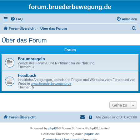
forum.bruederbewegung.de
FAQ
Anmelden
S
Foren-Übersicht
Über das Forum
u
Über das Forum
c
Forum
h
e
Forumsregeln
Zweck des Forums und Richtlinien für die Nutzung
Themen:
1
Feedback
Inhaltliche Anregungen, technische Fragen und Wünsche zum Forum und zur
Website
www.bruederbewegung.de
Themen:
5
Gehe zu
Foren-Übersicht
Alle Zeiten sind
UTC+02:00
Powered by
phpBB
® Forum Software © phpBB Limited
Deutsche Übersetzung durch
phpBB.de
Datenschutz
|
Nutzungsbedingungen