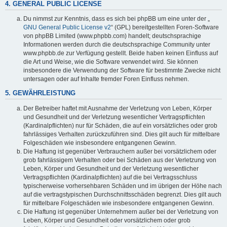
4. GENERAL PUBLIC LICENSE
Du nimmst zur Kenntnis, dass es sich bei phpBB um eine unter der „
GNU General Public License v2
“ (GPL) bereitgestellten Foren-Software
von phpBB Limited (www.phpbb.com) handelt; deutschsprachige
Informationen werden durch die deutschsprachige Community unter
www.phpbb.de zur Verfügung gestellt. Beide haben keinen Einfluss auf
die Art und Weise, wie die Software verwendet wird. Sie können
insbesondere die Verwendung der Software für bestimmte Zwecke nicht
untersagen oder auf Inhalte fremder Foren Einfluss nehmen.
5. GEWÄHRLEISTUNG
Der Betreiber haftet mit Ausnahme der Verletzung von Leben, Körper
und Gesundheit und der Verletzung wesentlicher Vertragspflichten
(Kardinalpflichten) nur für Schäden, die auf ein vorsätzliches oder grob
fahrlässiges Verhalten zurückzuführen sind. Dies gilt auch für mittelbare
Folgeschäden wie insbesondere entgangenen Gewinn.
Die Haftung ist gegenüber Verbrauchern außer bei vorsätzlichem oder
grob fahrlässigem Verhalten oder bei Schäden aus der Verletzung von
Leben, Körper und Gesundheit und der Verletzung wesentlicher
Vertragspflichten (Kardinalpflichten) auf die bei Vertragsschluss
typischerweise vorhersehbaren Schäden und im übrigen der Höhe nach
auf die vertragstypischen Durchschnittsschäden begrenzt. Dies gilt auch
für mittelbare Folgeschäden wie insbesondere entgangenen Gewinn.
Die Haftung ist gegenüber Unternehmern außer bei der Verletzung von
Leben, Körper und Gesundheit oder vorsätzlichem oder grob