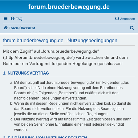
forum.bruederbewegung.de
FAQ
Anmelden
S
Foren-Übersicht
u
forum.bruederbewegung.de - Nutzungsbedingungen
c
h
Mit dem Zugriff auf „forum.bruederbewegung.de“
(„http://forum.bruederbewegung.de“) wird zwischen dir und dem
e
Betreiber ein Vertrag mit folgenden Regelungen geschlossen:
1. NUTZUNGSVERTRAG
Mit dem Zugriff auf „forum.bruederbewegung.de“ (im Folgenden „das
Board“) schließt du einen Nutzungsvertrag mit dem Betreiber des
Boards ab (im Folgenden „Betreiber“) und erklärst dich mit den
nachfolgenden Regelungen einverstanden.
Wenn du mit diesen Regelungen nicht einverstanden bist, so darfst du
das Board nicht weiter nutzen. Für die Nutzung des Boards gelten
jeweils die an dieser Stelle veröffentlichten Regelungen.
Der Nutzungsvertrag wird auf unbestimmte Zeit geschlossen und kann
von beiden Seiten ohne Einhaltung einer Frist jederzeit gekündigt
werden.