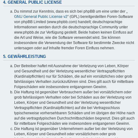
4. GENERAL PUBLIC LICENSE
Du nimmst zur Kenntnis, dass es sich bei phpBB um eine unter der „
GNU General Public License v2
“ (GPL) bereitgestellten Foren-Software
von phpBB Limited (www.phpbb.com) handelt; deutschsprachige
Informationen werden durch die deutschsprachige Community unter
www.phpbb.de zur Verfügung gestellt. Beide haben keinen Einfluss auf
die Art und Weise, wie die Software verwendet wird. Sie können
insbesondere die Verwendung der Software für bestimmte Zwecke nicht
untersagen oder auf Inhalte fremder Foren Einfluss nehmen.
5. GEWÄHRLEISTUNG
Der Betreiber haftet mit Ausnahme der Verletzung von Leben, Körper
und Gesundheit und der Verletzung wesentlicher Vertragspflichten
(Kardinalpflichten) nur für Schäden, die auf ein vorsätzliches oder grob
fahrlässiges Verhalten zurückzuführen sind. Dies gilt auch für mittelbare
Folgeschäden wie insbesondere entgangenen Gewinn.
Die Haftung ist gegenüber Verbrauchern außer bei vorsätzlichem oder
grob fahrlässigem Verhalten oder bei Schäden aus der Verletzung von
Leben, Körper und Gesundheit und der Verletzung wesentlicher
Vertragspflichten (Kardinalpflichten) auf die bei Vertragsschluss
typischerweise vorhersehbaren Schäden und im übrigen der Höhe nach
auf die vertragstypischen Durchschnittsschäden begrenzt. Dies gilt auch
für mittelbare Folgeschäden wie insbesondere entgangenen Gewinn.
Die Haftung ist gegenüber Unternehmern außer bei der Verletzung von
Leben, Körper und Gesundheit oder vorsätzlichem oder grob