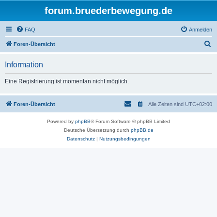
forum.bruederbewegung.de
FAQ
Anmelden
S
Foren-Übersicht
u
Information
c
h
Eine Registrierung ist momentan nicht möglich.
e
Foren-Übersicht
Alle Zeiten sind
UTC+02:00
Powered by
phpBB
® Forum Software © phpBB Limited
Deutsche Übersetzung durch
phpBB.de
Datenschutz
|
Nutzungsbedingungen