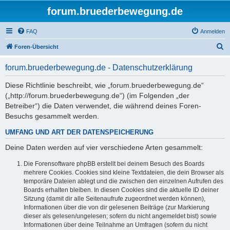
forum.bruederbewegung.de
FAQ
Anmelden
S
Foren-Übersicht
u
forum.bruederbewegung.de - Datenschutzerklärung
c
h
Diese Richtlinie beschreibt, wie „forum.bruederbewegung.de“
(„http://forum.bruederbewegung.de“) (im Folgenden „der
e
Betreiber“) die Daten verwendet, die während deines Foren-
Besuchs gesammelt werden.
UMFANG UND ART DER DATENSPEICHERUNG
Deine Daten werden auf vier verschiedene Arten gesammelt:
Die Forensoftware phpBB erstellt bei deinem Besuch des Boards
mehrere Cookies. Cookies sind kleine Textdateien, die dein Browser als
temporäre Dateien ablegt und die zwischen den einzelnen Aufrufen des
Boards erhalten bleiben. In diesen Cookies sind die aktuelle ID deiner
Sitzung (damit dir alle Seitenaufrufe zugeordnet werden können),
Informationen über die von dir gelesenen Beiträge (zur Markierung
dieser als gelesen/ungelesen; sofern du nicht angemeldet bist) sowie
Informationen über deine Teilnahme an Umfragen (sofern du nicht