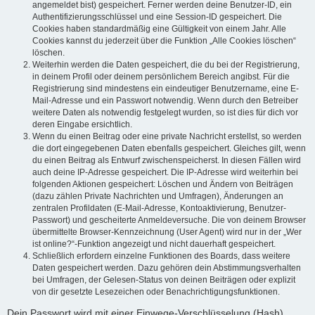
angemeldet bist) gespeichert. Ferner werden deine Benutzer-ID, ein
Authentifizierungsschlüssel und eine Session-ID gespeichert. Die
Cookies haben standardmäßig eine Gültigkeit von einem Jahr. Alle
Cookies kannst du jederzeit über die Funktion „Alle Cookies löschen“
löschen.
Weiterhin werden die Daten gespeichert, die du bei der Registrierung,
in deinem Profil oder deinem persönlichem Bereich angibst. Für die
Registrierung sind mindestens ein eindeutiger Benutzername, eine E-
Mail-Adresse und ein Passwort notwendig. Wenn durch den Betreiber
weitere Daten als notwendig festgelegt wurden, so ist dies für dich vor
deren Eingabe ersichtlich.
Wenn du einen Beitrag oder eine private Nachricht erstellst, so werden
die dort eingegebenen Daten ebenfalls gespeichert. Gleiches gilt, wenn
du einen Beitrag als Entwurf zwischenspeicherst. In diesen Fällen wird
auch deine IP-Adresse gespeichert. Die IP-Adresse wird weiterhin bei
folgenden Aktionen gespeichert: Löschen und Ändern von Beiträgen
(dazu zählen Private Nachrichten und Umfragen), Änderungen an
zentralen Profildaten (E-Mail-Adresse, Kontoaktivierung, Benutzer-
Passwort) und gescheiterte Anmeldeversuche. Die von deinem Browser
übermittelte Browser-Kennzeichnung (User Agent) wird nur in der „Wer
ist online?“-Funktion angezeigt und nicht dauerhaft gespeichert.
Schließlich erfordern einzelne Funktionen des Boards, dass weitere
Daten gespeichert werden. Dazu gehören dein Abstimmungsverhalten
bei Umfragen, der Gelesen-Status von deinen Beiträgen oder explizit
von dir gesetzte Lesezeichen oder Benachrichtigungsfunktionen.
Dein Passwort wird mit einer Einwege-Verschlüsselung (Hash)