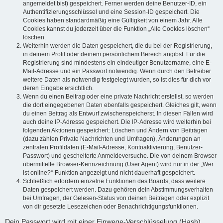
angemeldet bist) gespeichert. Ferner werden deine Benutzer-ID, ein
Authentifizierungsschlüssel und eine Session-ID gespeichert. Die
Cookies haben standardmäßig eine Gültigkeit von einem Jahr. Alle
Cookies kannst du jederzeit über die Funktion „Alle Cookies löschen“
löschen.
Weiterhin werden die Daten gespeichert, die du bei der Registrierung,
in deinem Profil oder deinem persönlichem Bereich angibst. Für die
Registrierung sind mindestens ein eindeutiger Benutzername, eine E-
Mail-Adresse und ein Passwort notwendig. Wenn durch den Betreiber
weitere Daten als notwendig festgelegt wurden, so ist dies für dich vor
deren Eingabe ersichtlich.
Wenn du einen Beitrag oder eine private Nachricht erstellst, so werden
die dort eingegebenen Daten ebenfalls gespeichert. Gleiches gilt, wenn
du einen Beitrag als Entwurf zwischenspeicherst. In diesen Fällen wird
auch deine IP-Adresse gespeichert. Die IP-Adresse wird weiterhin bei
folgenden Aktionen gespeichert: Löschen und Ändern von Beiträgen
(dazu zählen Private Nachrichten und Umfragen), Änderungen an
zentralen Profildaten (E-Mail-Adresse, Kontoaktivierung, Benutzer-
Passwort) und gescheiterte Anmeldeversuche. Die von deinem Browser
übermittelte Browser-Kennzeichnung (User Agent) wird nur in der „Wer
ist online?“-Funktion angezeigt und nicht dauerhaft gespeichert.
Schließlich erfordern einzelne Funktionen des Boards, dass weitere
Daten gespeichert werden. Dazu gehören dein Abstimmungsverhalten
bei Umfragen, der Gelesen-Status von deinen Beiträgen oder explizit
von dir gesetzte Lesezeichen oder Benachrichtigungsfunktionen.
Dein Passwort wird mit einer Einwege-Verschlüsselung (Hash)