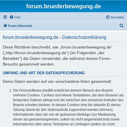
forum.bruederbewegung.de
FAQ
Anmelden
S
Foren-Übersicht
u
forum.bruederbewegung.de - Datenschutzerklärung
c
h
Diese Richtlinie beschreibt, wie „forum.bruederbewegung.de“
(„http://forum.bruederbewegung.de“) (im Folgenden „der
e
Betreiber“) die Daten verwendet, die während deines Foren-
Besuchs gesammelt werden.
UMFANG UND ART DER DATENSPEICHERUNG
Deine Daten werden auf vier verschiedene Arten gesammelt:
Die Forensoftware phpBB erstellt bei deinem Besuch des Boards
mehrere Cookies. Cookies sind kleine Textdateien, die dein Browser als
temporäre Dateien ablegt und die zwischen den einzelnen Aufrufen des
Boards erhalten bleiben. In diesen Cookies sind die aktuelle ID deiner
Sitzung (damit dir alle Seitenaufrufe zugeordnet werden können),
Informationen über die von dir gelesenen Beiträge (zur Markierung
dieser als gelesen/ungelesen; sofern du nicht angemeldet bist) sowie
Informationen über deine Teilnahme an Umfragen (sofern du nicht