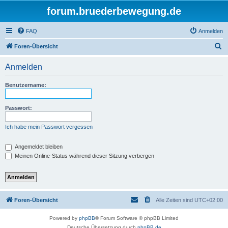
forum.bruederbewegung.de
FAQ
Anmelden
S
Foren-Übersicht
u
Anmelden
c
h
Benutzername:
e
Passwort:
Ich habe mein Passwort vergessen
Angemeldet bleiben
Meinen Online-Status während dieser Sitzung verbergen
Foren-Übersicht
Alle Zeiten sind
UTC+02:00
Powered by
phpBB
® Forum Software © phpBB Limited
Deutsche Übersetzung durch
phpBB.de