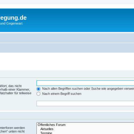
wegung.de
 und Gegenwart
Wort, das nicht
Nach allen Begriffen suchen oder Suche wie angegeben verwe
rhalb einer Klammer,
tzhalter für teilweise
Nach einem Begriff suchen
Unterforen werden
chen“ unten nicht