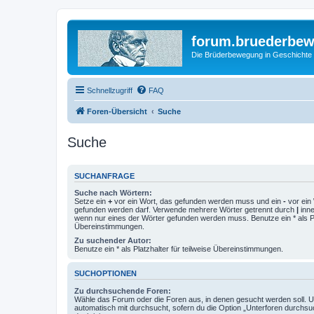
forum.bruederbe
Die Brüderbewegung in Geschichte
Schnellzugriff
FAQ
Foren-Übersicht
Suche
Suche
SUCHANFRAGE
Suche nach Wörtern:
Setze ein
+
vor ein Wort, das gefunden werden muss und ein
-
vor ein 
gefunden werden darf. Verwende mehrere Wörter getrennt durch
|
inne
wenn nur eines der Wörter gefunden werden muss. Benutze ein * als Pla
Übereinstimmungen.
Zu suchender Autor:
Benutze ein * als Platzhalter für teilweise Übereinstimmungen.
SUCHOPTIONEN
Zu durchsuchende Foren:
Wähle das Forum oder die Foren aus, in denen gesucht werden soll. 
automatisch mit durchsucht, sofern du die Option „Unterforen durchsu