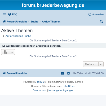
forum.bruederbewegung.de
FAQ
Anmelden
S
Foren-Übersicht
Suche
Aktive Themen
u
Aktive Themen
c
Zur erweiterten Suche
h
Die Suche ergab 0 Treffer • Seite
1
von
1
e
Es wurden keine passenden Ergebnisse gefunden.
Die Suche ergab 0 Treffer • Seite
1
von
1
Gehe zu
Foren-Übersicht
Alle Zeiten sind
UTC+02:00
Powered by
phpBB
® Forum Software © phpBB Limited
Deutsche Übersetzung durch
phpBB.de
Datenschutz
|
Nutzungsbedingungen