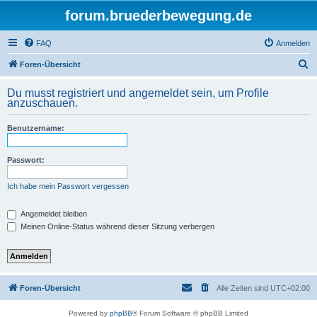
forum.bruederbewegung.de
FAQ
Anmelden
S
Foren-Übersicht
u
Du musst registriert und angemeldet sein, um Profile
c
anzuschauen.
h
Benutzername:
e
Passwort:
Ich habe mein Passwort vergessen
Angemeldet bleiben
Meinen Online-Status während dieser Sitzung verbergen
Foren-Übersicht
Alle Zeiten sind
UTC+02:00
Powered by
phpBB
® Forum Software © phpBB Limited