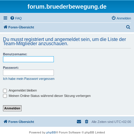
forum.bruederbewegung.de
FAQ
Anmelden
S
Foren-Übersicht
u
Du musst registriert und angemeldet sein, um die Liste der
c
Team-Mitglieder anzuschauen.
h
Benutzername:
e
Passwort:
Ich habe mein Passwort vergessen
Angemeldet bleiben
Meinen Online-Status während dieser Sitzung verbergen
Foren-Übersicht
Alle Zeiten sind
UTC+02:00
Powered by
phpBB
® Forum Software © phpBB Limited