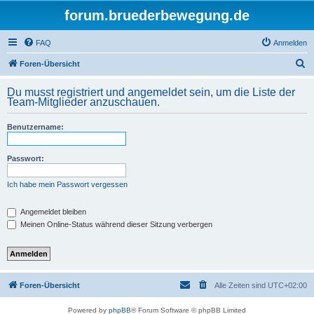
forum.bruederbewegung.de
FAQ
Anmelden
S
Foren-Übersicht
u
Du musst registriert und angemeldet sein, um die Liste der
c
Team-Mitglieder anzuschauen.
h
Benutzername:
e
Passwort:
Ich habe mein Passwort vergessen
Angemeldet bleiben
Meinen Online-Status während dieser Sitzung verbergen
Foren-Übersicht
Alle Zeiten sind
UTC+02:00
Powered by
phpBB
® Forum Software © phpBB Limited