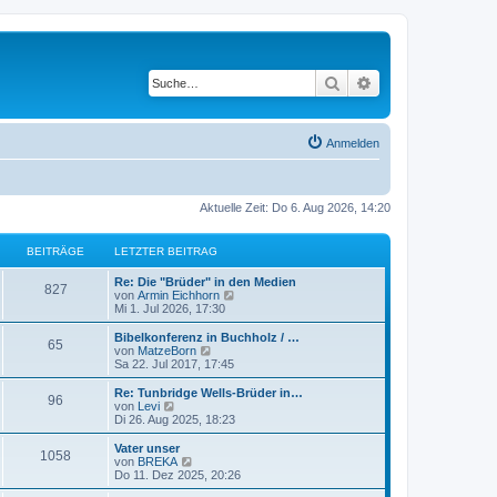
Suche
Erweiterte Suche
Anmelden
Aktuelle Zeit: Do 6. Aug 2026, 14:20
BEITRÄGE
LETZTER BEITRAG
Re: Die "Brüder" in den Medien
827
N
von
Armin Eichhorn
e
Mi 1. Jul 2026, 17:30
u
e
Bibelkonferenz in Buchholz / …
65
s
N
von
MatzeBorn
t
e
Sa 22. Jul 2017, 17:45
e
u
r
e
Re: Tunbridge Wells-Brüder in…
96
B
s
N
von
Levi
e
t
e
Di 26. Aug 2025, 18:23
i
e
u
t
r
e
Vater unser
r
1058
B
s
N
von
BREKA
a
e
t
e
Do 11. Dez 2025, 20:26
g
i
e
u
t