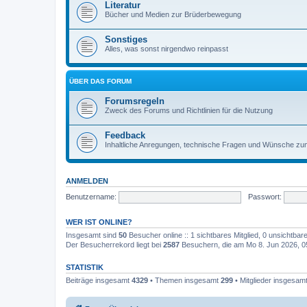
Literatur
Bücher und Medien zur Brüderbewegung
Sonstiges
Alles, was sonst nirgendwo reinpasst
ÜBER DAS FORUM
Forumsregeln
Zweck des Forums und Richtlinien für die Nutzung
Feedback
Inhaltliche Anregungen, technische Fragen und Wünsche z
ANMELDEN
Benutzername:
Passwort:
WER IST ONLINE?
Insgesamt sind
50
Besucher online :: 1 sichtbares Mitglied, 0 unsichtba
Der Besucherrekord liegt bei
2587
Besuchern, die am Mo 8. Jun 2026, 05:
STATISTIK
Beiträge insgesamt
4329
• Themen insgesamt
299
• Mitglieder insgesam