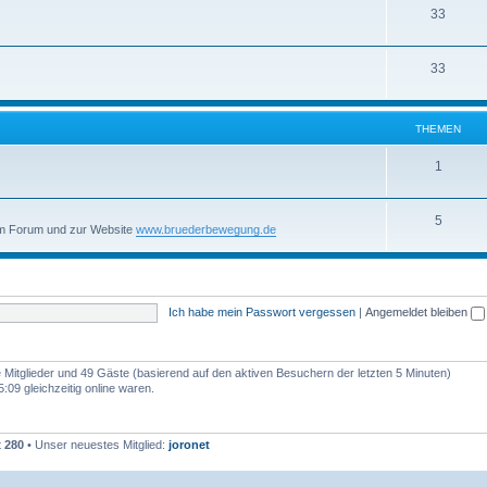
33
33
THEMEN
1
5
um Forum und zur Website
www.bruederbewegung.de
Ich habe mein Passwort vergessen
|
Angemeldet bleiben
re Mitglieder und 49 Gäste (basierend auf den aktiven Besuchern der letzten 5 Minuten)
09 gleichzeitig online waren.
t
280
• Unser neuestes Mitglied:
joronet