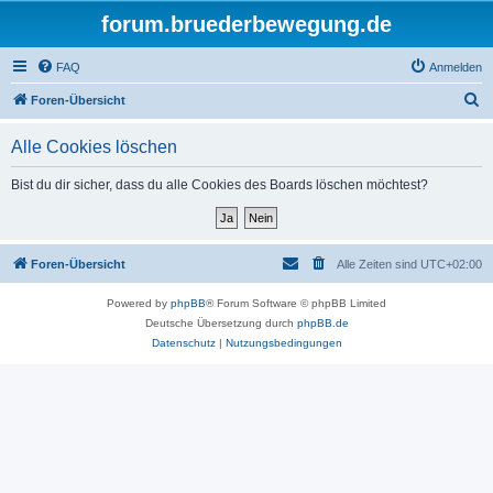
forum.bruederbewegung.de
FAQ
Anmelden
S
Foren-Übersicht
u
Alle Cookies löschen
c
h
Bist du dir sicher, dass du alle Cookies des Boards löschen möchtest?
e
Foren-Übersicht
Alle Zeiten sind
UTC+02:00
Powered by
phpBB
® Forum Software © phpBB Limited
Deutsche Übersetzung durch
phpBB.de
Datenschutz
|
Nutzungsbedingungen