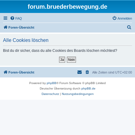
forum.bruederbewegung.de
FAQ
Anmelden
S
Foren-Übersicht
u
Alle Cookies löschen
c
h
Bist du dir sicher, dass du alle Cookies des Boards löschen möchtest?
e
Foren-Übersicht
Alle Zeiten sind
UTC+02:00
Powered by
phpBB
® Forum Software © phpBB Limited
Deutsche Übersetzung durch
phpBB.de
Datenschutz
|
Nutzungsbedingungen