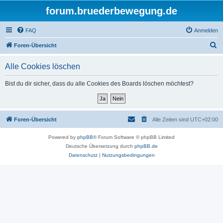
forum.bruederbewegung.de
FAQ
Anmelden
S
Foren-Übersicht
u
Alle Cookies löschen
c
h
Bist du dir sicher, dass du alle Cookies des Boards löschen möchtest?
e
Foren-Übersicht
Alle Zeiten sind
UTC+02:00
Powered by
phpBB
® Forum Software © phpBB Limited
Deutsche Übersetzung durch
phpBB.de
Datenschutz
|
Nutzungsbedingungen