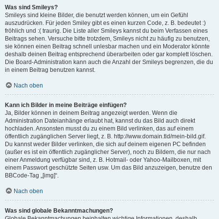
Was sind Smileys?
Smileys sind kleine Bilder, die benutzt werden können, um ein Gefühl
auszudrücken. Für jeden Smiley gibt es einen kurzen Code, z. B. bedeutet :)
fröhlich und :( traurig. Die Liste aller Smileys kannst du beim Verfassen eines
Beitrags sehen. Versuche bitte trotzdem, Smileys nicht zu häufig zu benutzen,
sie können einen Beitrag schnell unlesbar machen und ein Moderator könnte
deshalb deinen Beitrag entsprechend überarbeiten oder gar komplett löschen.
Die Board-Administration kann auch die Anzahl der Smileys begrenzen, die du
in einem Beitrag benutzen kannst.
Nach oben
Kann ich Bilder in meine Beiträge einfügen?
Ja, Bilder können in deinem Beitrag angezeigt werden. Wenn die
Administration Dateianhänge erlaubt hat, kannst du das Bild auch direkt
hochladen. Ansonsten musst du zu einem Bild verlinken, das auf einem
öffentlich zugänglichen Server liegt, z. B. http://www.domain.tld/mein-bild.gif.
Du kannst weder Bilder verlinken, die sich auf deinem eigenen PC befinden
(außer es ist ein öffentlich zugänglicher Server), noch zu Bildern, die nur nach
einer Anmeldung verfügbar sind, z. B. Hotmail- oder Yahoo-Mailboxen, mit
einem Passwort geschützte Seiten usw. Um das Bild anzuzeigen, benutze den
BBCode-Tag „[img]“.
Nach oben
Was sind globale Bekanntmachungen?
Globale Bekanntmachungen beinhalten wichtige Informationen, deshalb