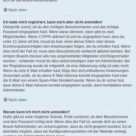
dich an die Board-Administration.
Nach oben
Ich habe mich registriert, kann mich aber nicht anmelden!
Überprüfe zuerst, ob du den richtigen Benutzernamen und das richtige
Passwort eingegeben hast. Wenn diese stimmen, dann gibt es zwei
Möglichkeiten. Wenn
COPPA
aktiviert ist und du angegeben hast, dass du
unter 13 Jahre alt bist, musst du bzw. einer deiner Eltern oder deiner
Erziehungsberechtigten den Anweisungen folgen, die du erhalten hast. Wenn
dies nicht der Fall ist, muss dein Benutzerkonto vielleicht aktiviert werden. Bei
einigen Boards müssen alle neu angemeldeten Mitglieder erst freigeschaltet
werden – entweder musst du dies selbst erledigen oder ein Administrator. Bei
der Registrierung wurde dir mitgeteilt, ob eine Aktivierung nötig ist oder nicht.
Wenn du eine E-Mail erhalten hast, folge den dort enthaltenen Anweisungen.
Ansonsten prüfe, ob du deine E-Mail-Adresse korrekt eingegeben hast oder
die E-Mail von einem Spam-Filter blockiert wurde. Wenn du dir sicher bist,
dass deine E-Mail-Adresse korrekt eingegeben wurde, dann kontaktiere einen
Administrator.
Nach oben
Warum kann ich mich nicht anmelden?
Dafür gibt es viele mögliche Gründe. Prüfe zunächst, ob dein Benutzername
und dein Passwort richtig sind. Wenn dies der Fall ist, wende dich an einen
Board-Administrator, um sicherzugehen, dass du nicht gesperrt wurdest. Es ist
ebenfalls möglich, dass ein Konfigurationsproblem mit der Website vorliegt,