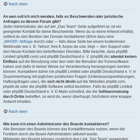
Nach oben
An wen soll ich mich wenden, falls es Beschwerden oder juristische
Anfragen zu diesem Forum gibt?
Jeder Administrator, der auf der „Das Team“-Seite aufgeführt ist, ist ein
geeigneter Kontakt für deine Beschwerde. Wenn du so keine Antwort erhältst,
solltest du den Besitzer der Domain kontaktieren (führe dazu eine
„WHOIS“-Abfrage
durch) oder — falls diese Seite bei einem kostenlosen
Webhoster wie z. B. Yahoo!, free.fr, funpic.de usw. liegt — den Support oder
den Abuse-Kontakt des betreffenden Dienstes. Bitte beachte, dass phpBB
Limited (phpBB.com) und phpBB Deutschland e. V. (phpBB.de)
absolut keinen
Einfluss
auf die Benutzung oder den oder die Benutzer der Forensoftware
haben und dafür in keiner Weise zur Verantwortung herangezogen werden
können. Kontaktiere daher nie phpBB Limited oder phpBB Deutschland e. V. in
Zusammenhang mit jeglichen juristischen Fragen (Unterlassungserklärungen,
Haftungsfragen usw.), die
sich nicht direkt
auf die Websiten phpbb.com,
phpbb.de oder die phpBB-Software selbst beziehen. Falls du phpBB Limited
oder phpBB Deutschland e. V. E-Mails schreibst, die die
Softwarenutzung
durch Dritte
betreffen, so wirst du, wenn überhaupt, höchstens eine knappe
Antwort erhalten.
Nach oben
Wie kann ich einen Administrator des Boards kontaktieren?
Alle Benutzer des Boards können das Kontaktformular nutzen, wenn die
Funktion durch die Board-Administration aktiviert wurde.
Mitglieder des Boards können zusätzlich den Link „Das Team“ verwenden.