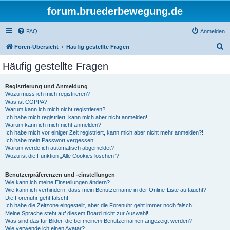
forum.bruederbewegung.de
FAQ
Anmelden
S
Foren-Übersicht
Häufig gestellte Fragen
u
Häufig gestellte Fragen
c
h
Registrierung und Anmeldung
Wozu muss ich mich registrieren?
e
Was ist COPPA?
Warum kann ich mich nicht registrieren?
Ich habe mich registriert, kann mich aber nicht anmelden!
Warum kann ich mich nicht anmelden?
Ich habe mich vor einiger Zeit registriert, kann mich aber nicht mehr anmelden?!
Ich habe mein Passwort vergessen!
Warum werde ich automatisch abgemeldet?
Wozu ist die Funktion „Alle Cookies löschen“?
Benutzerpräferenzen und -einstellungen
Wie kann ich meine Einstellungen ändern?
Wie kann ich verhindern, dass mein Benutzername in der Online-Liste auftaucht?
Die Forenuhr geht falsch!
Ich habe die Zeitzone eingestellt, aber die Forenuhr geht immer noch falsch!
Meine Sprache steht auf diesem Board nicht zur Auswahl!
Was sind das für Bilder, die bei meinem Benutzernamen angezeigt werden?
Wie verwende ich einen Avatar?