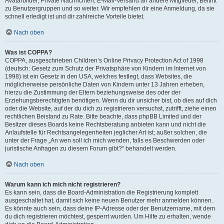
Avatarbilder, Private Nachrichten, E-Mail-Versand an andere Mitglieder, Beitritt
zu Benutzergruppen und so weiter. Wir empfehlen dir eine Anmeldung, da sie
schnell erledigt ist und dir zahlreiche Vorteile bietet.
Nach oben
Was ist COPPA?
COPPA, ausgeschrieben Children’s Online Privacy Protection Act of 1998
(deutsch: Gesetz zum Schutz der Privatsphäre von Kindern im Internet von
1998) ist ein Gesetz in den USA, welches festlegt, dass Websites, die
möglicherweise persönliche Daten von Kindern unter 13 Jahren erheben,
hierzu die Zustimmung der Eltern beziehungsweise des oder der
Erziehungsberechtigten benötigen. Wenn du dir unsicher bist, ob dies auf dich
oder die Website, auf der du dich zu registrieren versuchst, zutrifft, ziehe einen
rechtlichen Beistand zu Rate. Bitte beachte, dass phpBB Limited und der
Besitzer dieses Boards keine Rechtsberatung anbieten kann und nicht die
Anlaufstelle für Rechtsangelegenheiten jeglicher Art ist; außer solchen, die
unter der Frage „An wen soll ich mich wenden, falls es Beschwerden oder
juristische Anfragen zu diesem Forum gibt?“ behandelt werden.
Nach oben
Warum kann ich mich nicht registrieren?
Es kann sein, dass die Board-Administration die Registrierung komplett
ausgeschaltet hat, damit sich keine neuen Benutzer mehr anmelden können.
Es könnte auch sein, dass deine IP-Adresse oder der Benutzername, mit dem
du dich registrieren möchtest, gesperrt wurden. Um Hilfe zu erhalten, wende