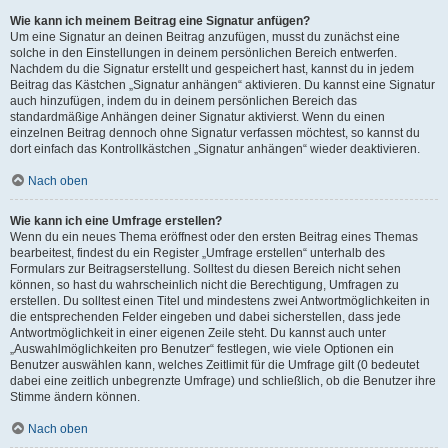
Wie kann ich meinem Beitrag eine Signatur anfügen?
Um eine Signatur an deinen Beitrag anzufügen, musst du zunächst eine
solche in den Einstellungen in deinem persönlichen Bereich entwerfen.
Nachdem du die Signatur erstellt und gespeichert hast, kannst du in jedem
Beitrag das Kästchen „Signatur anhängen“ aktivieren. Du kannst eine Signatur
auch hinzufügen, indem du in deinem persönlichen Bereich das
standardmäßige Anhängen deiner Signatur aktivierst. Wenn du einen
einzelnen Beitrag dennoch ohne Signatur verfassen möchtest, so kannst du
dort einfach das Kontrollkästchen „Signatur anhängen“ wieder deaktivieren.
Nach oben
Wie kann ich eine Umfrage erstellen?
Wenn du ein neues Thema eröffnest oder den ersten Beitrag eines Themas
bearbeitest, findest du ein Register „Umfrage erstellen“ unterhalb des
Formulars zur Beitragserstellung. Solltest du diesen Bereich nicht sehen
können, so hast du wahrscheinlich nicht die Berechtigung, Umfragen zu
erstellen. Du solltest einen Titel und mindestens zwei Antwortmöglichkeiten in
die entsprechenden Felder eingeben und dabei sicherstellen, dass jede
Antwortmöglichkeit in einer eigenen Zeile steht. Du kannst auch unter
„Auswahlmöglichkeiten pro Benutzer“ festlegen, wie viele Optionen ein
Benutzer auswählen kann, welches Zeitlimit für die Umfrage gilt (0 bedeutet
dabei eine zeitlich unbegrenzte Umfrage) und schließlich, ob die Benutzer ihre
Stimme ändern können.
Nach oben