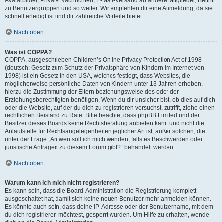
Avatarbilder, Private Nachrichten, E-Mail-Versand an andere Mitglieder, Beitritt
zu Benutzergruppen und so weiter. Wir empfehlen dir eine Anmeldung, da sie
schnell erledigt ist und dir zahlreiche Vorteile bietet.
Nach oben
Was ist COPPA?
COPPA, ausgeschrieben Children’s Online Privacy Protection Act of 1998
(deutsch: Gesetz zum Schutz der Privatsphäre von Kindern im Internet von
1998) ist ein Gesetz in den USA, welches festlegt, dass Websites, die
möglicherweise persönliche Daten von Kindern unter 13 Jahren erheben,
hierzu die Zustimmung der Eltern beziehungsweise des oder der
Erziehungsberechtigten benötigen. Wenn du dir unsicher bist, ob dies auf dich
oder die Website, auf der du dich zu registrieren versuchst, zutrifft, ziehe einen
rechtlichen Beistand zu Rate. Bitte beachte, dass phpBB Limited und der
Besitzer dieses Boards keine Rechtsberatung anbieten kann und nicht die
Anlaufstelle für Rechtsangelegenheiten jeglicher Art ist; außer solchen, die
unter der Frage „An wen soll ich mich wenden, falls es Beschwerden oder
juristische Anfragen zu diesem Forum gibt?“ behandelt werden.
Nach oben
Warum kann ich mich nicht registrieren?
Es kann sein, dass die Board-Administration die Registrierung komplett
ausgeschaltet hat, damit sich keine neuen Benutzer mehr anmelden können.
Es könnte auch sein, dass deine IP-Adresse oder der Benutzername, mit dem
du dich registrieren möchtest, gesperrt wurden. Um Hilfe zu erhalten, wende