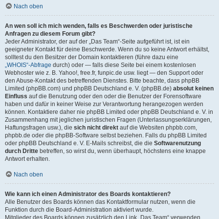
Nach oben
An wen soll ich mich wenden, falls es Beschwerden oder juristische
Anfragen zu diesem Forum gibt?
Jeder Administrator, der auf der „Das Team“-Seite aufgeführt ist, ist ein
geeigneter Kontakt für deine Beschwerde. Wenn du so keine Antwort erhältst,
solltest du den Besitzer der Domain kontaktieren (führe dazu eine
„WHOIS“-Abfrage
durch) oder — falls diese Seite bei einem kostenlosen
Webhoster wie z. B. Yahoo!, free.fr, funpic.de usw. liegt — den Support oder
den Abuse-Kontakt des betreffenden Dienstes. Bitte beachte, dass phpBB
Limited (phpBB.com) und phpBB Deutschland e. V. (phpBB.de)
absolut keinen
Einfluss
auf die Benutzung oder den oder die Benutzer der Forensoftware
haben und dafür in keiner Weise zur Verantwortung herangezogen werden
können. Kontaktiere daher nie phpBB Limited oder phpBB Deutschland e. V. in
Zusammenhang mit jeglichen juristischen Fragen (Unterlassungserklärungen,
Haftungsfragen usw.), die
sich nicht direkt
auf die Websiten phpbb.com,
phpbb.de oder die phpBB-Software selbst beziehen. Falls du phpBB Limited
oder phpBB Deutschland e. V. E-Mails schreibst, die die
Softwarenutzung
durch Dritte
betreffen, so wirst du, wenn überhaupt, höchstens eine knappe
Antwort erhalten.
Nach oben
Wie kann ich einen Administrator des Boards kontaktieren?
Alle Benutzer des Boards können das Kontaktformular nutzen, wenn die
Funktion durch die Board-Administration aktiviert wurde.
Mitglieder des Boards können zusätzlich den Link „Das Team“ verwenden.