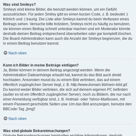
Was sind Smileys?
Smileys sind kleine Bilder, die benutzt werden können, um ein Gefühl
auszudrücken. Für jeden Smiley gibt es einen kurzen Code, z. B. bedeutet :)
fröhlich und :( traurig. Die Liste aller Smileys kannst du beim Verfassen eines
Beitrags sehen. Versuche bitte trotzdem, Smileys nicht zu häufig zu benutzen,
sie können einen Beitrag schnell unlesbar machen und ein Moderator könnte
deshalb deinen Beitrag entsprechend überarbeiten oder gar komplett löschen.
Die Board-Administration kann auch die Anzahl der Smileys begrenzen, die du
in einem Beitrag benutzen kannst.
Nach oben
Kann ich Bilder in meine Beiträge einfügen?
Ja, Bilder können in deinem Beitrag angezeigt werden. Wenn die
Administration Dateianhänge erlaubt hat, kannst du das Bild auch direkt
hochladen. Ansonsten musst du zu einem Bild verlinken, das auf einem
öffentlich zugänglichen Server liegt, z. B. http://www.domain.tld/mein-bild.gif.
Du kannst weder Bilder verlinken, die sich auf deinem eigenen PC befinden
(außer es ist ein öffentlich zugänglicher Server), noch zu Bildern, die nur nach
einer Anmeldung verfügbar sind, z. B. Hotmail- oder Yahoo-Mailboxen, mit
einem Passwort geschützte Seiten usw. Um das Bild anzuzeigen, benutze den
BBCode-Tag „[img]“.
Nach oben
Was sind globale Bekanntmachungen?
Globale Bekanntmachungen beinhalten wichtige Informationen, deshalb