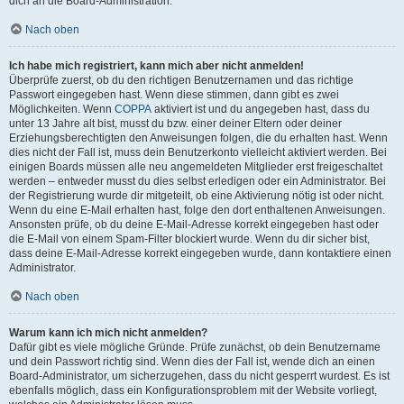
dich an die Board-Administration.
Nach oben
Ich habe mich registriert, kann mich aber nicht anmelden!
Überprüfe zuerst, ob du den richtigen Benutzernamen und das richtige
Passwort eingegeben hast. Wenn diese stimmen, dann gibt es zwei
Möglichkeiten. Wenn
COPPA
aktiviert ist und du angegeben hast, dass du
unter 13 Jahre alt bist, musst du bzw. einer deiner Eltern oder deiner
Erziehungsberechtigten den Anweisungen folgen, die du erhalten hast. Wenn
dies nicht der Fall ist, muss dein Benutzerkonto vielleicht aktiviert werden. Bei
einigen Boards müssen alle neu angemeldeten Mitglieder erst freigeschaltet
werden – entweder musst du dies selbst erledigen oder ein Administrator. Bei
der Registrierung wurde dir mitgeteilt, ob eine Aktivierung nötig ist oder nicht.
Wenn du eine E-Mail erhalten hast, folge den dort enthaltenen Anweisungen.
Ansonsten prüfe, ob du deine E-Mail-Adresse korrekt eingegeben hast oder
die E-Mail von einem Spam-Filter blockiert wurde. Wenn du dir sicher bist,
dass deine E-Mail-Adresse korrekt eingegeben wurde, dann kontaktiere einen
Administrator.
Nach oben
Warum kann ich mich nicht anmelden?
Dafür gibt es viele mögliche Gründe. Prüfe zunächst, ob dein Benutzername
und dein Passwort richtig sind. Wenn dies der Fall ist, wende dich an einen
Board-Administrator, um sicherzugehen, dass du nicht gesperrt wurdest. Es ist
ebenfalls möglich, dass ein Konfigurationsproblem mit der Website vorliegt,