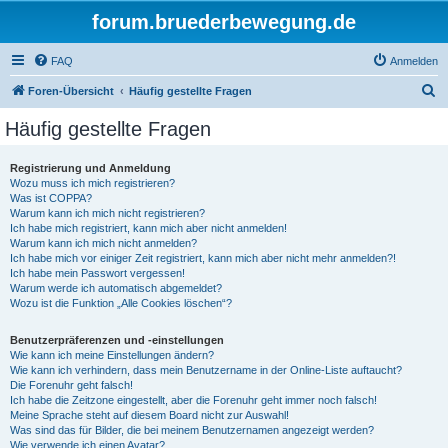
forum.bruederbewegung.de
FAQ
Anmelden
S
Foren-Übersicht
Häufig gestellte Fragen
u
Häufig gestellte Fragen
c
h
Registrierung und Anmeldung
Wozu muss ich mich registrieren?
e
Was ist COPPA?
Warum kann ich mich nicht registrieren?
Ich habe mich registriert, kann mich aber nicht anmelden!
Warum kann ich mich nicht anmelden?
Ich habe mich vor einiger Zeit registriert, kann mich aber nicht mehr anmelden?!
Ich habe mein Passwort vergessen!
Warum werde ich automatisch abgemeldet?
Wozu ist die Funktion „Alle Cookies löschen“?
Benutzerpräferenzen und -einstellungen
Wie kann ich meine Einstellungen ändern?
Wie kann ich verhindern, dass mein Benutzername in der Online-Liste auftaucht?
Die Forenuhr geht falsch!
Ich habe die Zeitzone eingestellt, aber die Forenuhr geht immer noch falsch!
Meine Sprache steht auf diesem Board nicht zur Auswahl!
Was sind das für Bilder, die bei meinem Benutzernamen angezeigt werden?
Wie verwende ich einen Avatar?