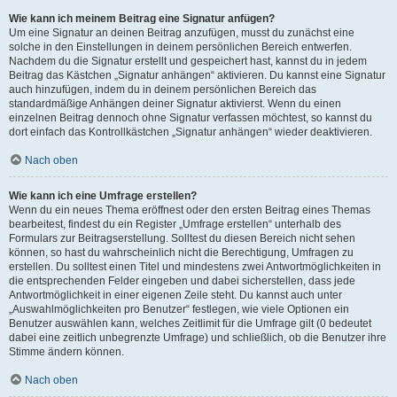
Wie kann ich meinem Beitrag eine Signatur anfügen?
Um eine Signatur an deinen Beitrag anzufügen, musst du zunächst eine
solche in den Einstellungen in deinem persönlichen Bereich entwerfen.
Nachdem du die Signatur erstellt und gespeichert hast, kannst du in jedem
Beitrag das Kästchen „Signatur anhängen“ aktivieren. Du kannst eine Signatur
auch hinzufügen, indem du in deinem persönlichen Bereich das
standardmäßige Anhängen deiner Signatur aktivierst. Wenn du einen
einzelnen Beitrag dennoch ohne Signatur verfassen möchtest, so kannst du
dort einfach das Kontrollkästchen „Signatur anhängen“ wieder deaktivieren.
Nach oben
Wie kann ich eine Umfrage erstellen?
Wenn du ein neues Thema eröffnest oder den ersten Beitrag eines Themas
bearbeitest, findest du ein Register „Umfrage erstellen“ unterhalb des
Formulars zur Beitragserstellung. Solltest du diesen Bereich nicht sehen
können, so hast du wahrscheinlich nicht die Berechtigung, Umfragen zu
erstellen. Du solltest einen Titel und mindestens zwei Antwortmöglichkeiten in
die entsprechenden Felder eingeben und dabei sicherstellen, dass jede
Antwortmöglichkeit in einer eigenen Zeile steht. Du kannst auch unter
„Auswahlmöglichkeiten pro Benutzer“ festlegen, wie viele Optionen ein
Benutzer auswählen kann, welches Zeitlimit für die Umfrage gilt (0 bedeutet
dabei eine zeitlich unbegrenzte Umfrage) und schließlich, ob die Benutzer ihre
Stimme ändern können.
Nach oben